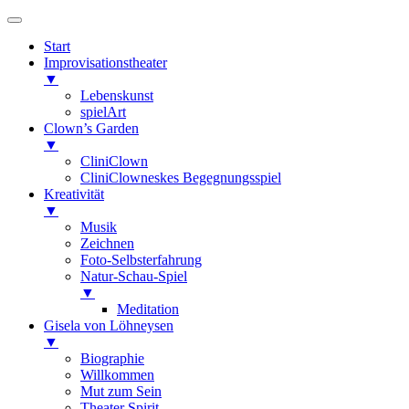
Start
Improvisationstheater
▼
Lebenskunst
spielArt
Clown’s Garden
▼
CliniClown
CliniClowneskes Begegnungsspiel
Kreativität
▼
Musik
Zeichnen
Foto-Selbsterfahrung
Natur-Schau-Spiel
▼
Meditation
Gisela von Löhneysen
▼
Biographie
Willkommen
Mut zum Sein
Theater Spirit