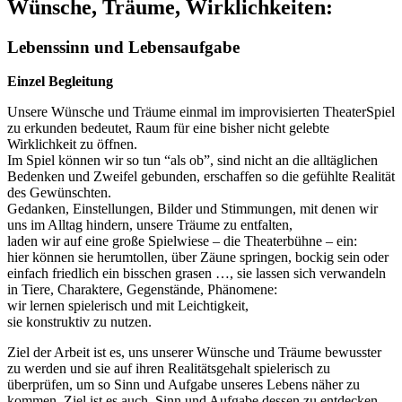
Wünsche, Träume, Wirklichkeiten:
Lebenssinn und Lebensaufgabe
Einzel Begleitung
Unsere Wünsche und Träume einmal im improvisierten TheaterSpiel
zu erkunden bedeutet, Raum für eine bisher nicht gelebte
Wirklichkeit zu öffnen.
Im Spiel können wir so tun “als ob”, sind nicht an die alltäglichen
Bedenken und Zweifel gebunden, erschaffen so die gefühlte Realität
des Gewünschten.
Gedanken, Einstellungen, Bilder und Stimmungen, mit denen wir
uns im Alltag hindern, unsere Träume zu entfalten,
laden wir auf eine große Spielwiese – die Theaterbühne – ein:
hier können sie herumtollen, über Zäune springen, bockig sein oder
einfach friedlich ein bisschen grasen …, sie lassen sich verwandeln
in Tiere, Charaktere, Gegenstände, Phänomene:
wir lernen spielerisch und mit Leichtigkeit,
sie konstruktiv zu nutzen.
Ziel der Arbeit ist es, uns unserer Wünsche und Träume bewusster
zu werden und sie auf ihren Realitätsgehalt spielerisch zu
überprüfen, um so Sinn und Aufgabe unseres Lebens näher zu
kommen. Ziel ist es auch, Sinn und Aufgabe dessen zu entdecken,