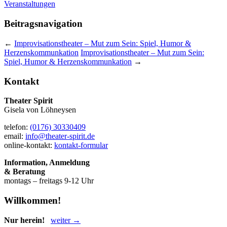
Veranstaltungen
Beitragsnavigation
←
Improvisationstheater – Mut zum Sein: Spiel, Humor &
Herzenskommunkation
Improvisationstheater – Mut zum Sein:
Spiel, Humor & Herzenskommunkation
→
Kontakt
Theater Spirit
Gisela von Löhneysen
telefon:
(0176) 30330409
email:
info@theater-spirit.de
online-kontakt:
kontakt-formular
Information, Anmeldung
& Beratung
montags – freitags 9-12 Uhr
Willkommen!
Nur herein!
weiter →