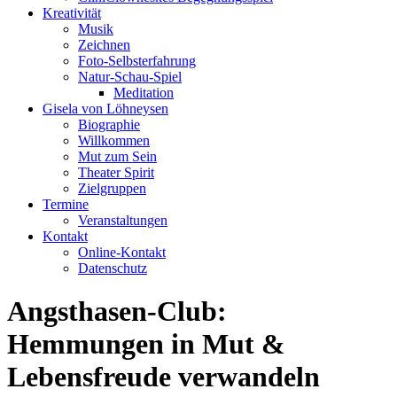
Kreativität
Musik
Zeichnen
Foto-Selbsterfahrung
Natur-Schau-Spiel
Meditation
Gisela von Löhneysen
Biographie
Willkommen
Mut zum Sein
Theater Spirit
Zielgruppen
Termine
Veranstaltungen
Kontakt
Online-Kontakt
Datenschutz
Angsthasen-Club:
Hemmungen in Mut &
Lebensfreude verwandeln