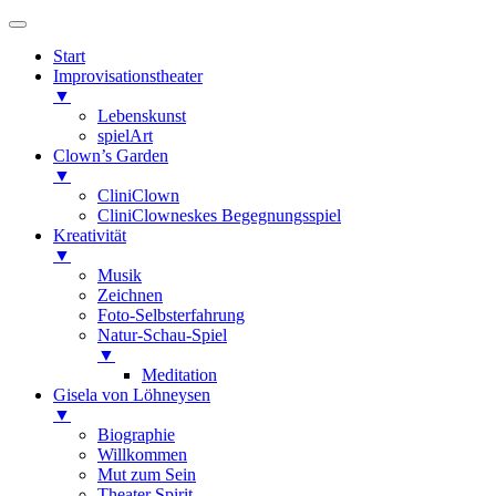
Start
Improvisationstheater
▼
Lebenskunst
spielArt
Clown’s Garden
▼
CliniClown
CliniClowneskes Begegnungsspiel
Kreativität
▼
Musik
Zeichnen
Foto-Selbsterfahrung
Natur-Schau-Spiel
▼
Meditation
Gisela von Löhneysen
▼
Biographie
Willkommen
Mut zum Sein
Theater Spirit