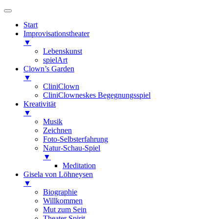
Start
Improvisationstheater
▼
Lebenskunst
spielArt
Clown’s Garden
▼
CliniClown
CliniClowneskes Begegnungsspiel
Kreativität
▼
Musik
Zeichnen
Foto-Selbsterfahrung
Natur-Schau-Spiel
▼
Meditation
Gisela von Löhneysen
▼
Biographie
Willkommen
Mut zum Sein
Theater Spirit