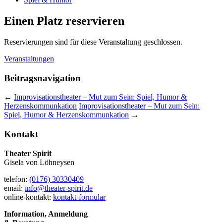
Einen Platz reservieren
Reservierungen sind für diese Veranstaltung geschlossen.
Veranstaltungen
Beitragsnavigation
←
Improvisationstheater – Mut zum Sein: Spiel, Humor &
Herzenskommunkation
Improvisationstheater – Mut zum Sein:
Spiel, Humor & Herzenskommunkation
→
Kontakt
Theater Spirit
Gisela von Löhneysen
telefon:
(0176) 30330409
email:
info@theater-spirit.de
online-kontakt:
kontakt-formular
Information, Anmeldung