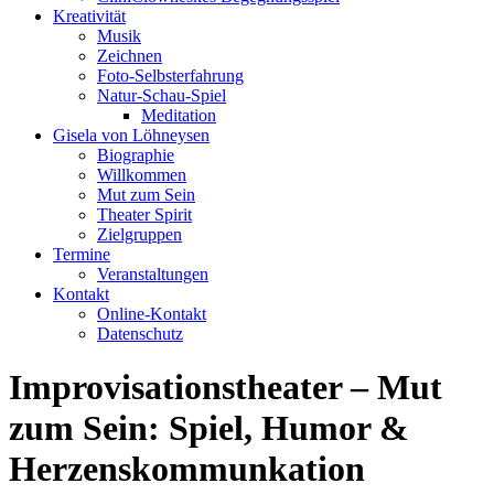
Kreativität
Musik
Zeichnen
Foto-Selbsterfahrung
Natur-Schau-Spiel
Meditation
Gisela von Löhneysen
Biographie
Willkommen
Mut zum Sein
Theater Spirit
Zielgruppen
Termine
Veranstaltungen
Kontakt
Online-Kontakt
Datenschutz
Improvisationstheater – Mut
zum Sein: Spiel, Humor &
Herzenskommunkation