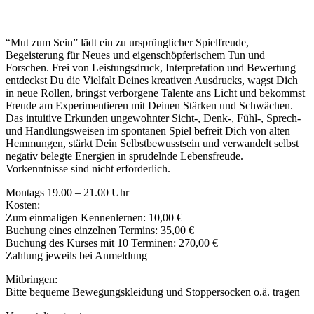
“Mut zum Sein” lädt ein zu ursprünglicher Spielfreude,
Begeisterung für Neues und eigenschöpferischem Tun und
Forschen. Frei von Leistungsdruck, Interpretation und Bewertung
entdeckst Du die Vielfalt Deines kreativen Ausdrucks, wagst Dich
in neue Rollen, bringst verborgene Talente ans Licht und bekommst
Freude am Experimentieren mit Deinen Stärken und Schwächen.
Das intuitive Erkunden ungewohnter Sicht-, Denk-, Fühl-, Sprech-
und Handlungsweisen im spontanen Spiel befreit Dich von alten
Hemmungen, stärkt Dein Selbstbewusstsein und verwandelt selbst
negativ belegte Energien in sprudelnde Lebensfreude.
Vorkenntnisse sind nicht erforderlich.
Montags 19.00 – 21.00 Uhr
Kosten:
Zum einmaligen Kennenlernen: 10,00 €
Buchung eines einzelnen Termins: 35,00 €
Buchung des Kurses mit 10 Terminen: 270,00 €
Zahlung jeweils bei Anmeldung
Mitbringen:
Bitte bequeme Bewegungskleidung und Stoppersocken o.ä. tragen