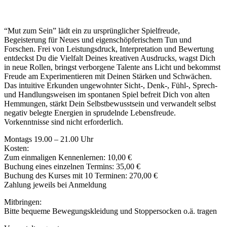
“Mut zum Sein” lädt ein zu ursprünglicher Spielfreude,
Begeisterung für Neues und eigenschöpferischem Tun und
Forschen. Frei von Leistungsdruck, Interpretation und Bewertung
entdeckst Du die Vielfalt Deines kreativen Ausdrucks, wagst Dich
in neue Rollen, bringst verborgene Talente ans Licht und bekommst
Freude am Experimentieren mit Deinen Stärken und Schwächen.
Das intuitive Erkunden ungewohnter Sicht-, Denk-, Fühl-, Sprech-
und Handlungsweisen im spontanen Spiel befreit Dich von alten
Hemmungen, stärkt Dein Selbstbewusstsein und verwandelt selbst
negativ belegte Energien in sprudelnde Lebensfreude.
Vorkenntnisse sind nicht erforderlich.
Montags 19.00 – 21.00 Uhr
Kosten:
Zum einmaligen Kennenlernen: 10,00 €
Buchung eines einzelnen Termins: 35,00 €
Buchung des Kurses mit 10 Terminen: 270,00 €
Zahlung jeweils bei Anmeldung
Mitbringen:
Bitte bequeme Bewegungskleidung und Stoppersocken o.ä. tragen