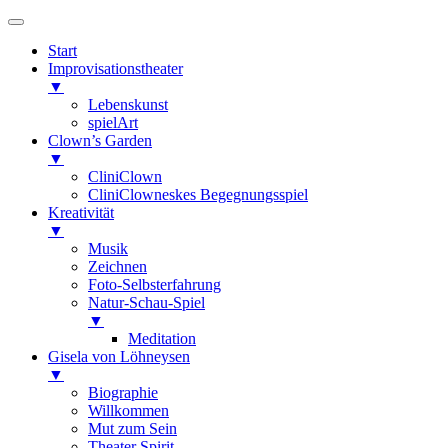
Start
Improvisationstheater
▼
Lebenskunst
spielArt
Clown’s Garden
▼
CliniClown
CliniClowneskes Begegnungsspiel
Kreativität
▼
Musik
Zeichnen
Foto-Selbsterfahrung
Natur-Schau-Spiel
▼
Meditation
Gisela von Löhneysen
▼
Biographie
Willkommen
Mut zum Sein
Theater Spirit