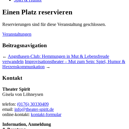
Einen Platz reservieren
Reservierungen sind für diese Veranstaltung geschlossen.
Veranstaltungen
Beitragsnavigation
←
Angsthasen-Club: Hemmungen in Mut & Lebensfreude
verwandeln
Improvisationstheater – Mut zum Sein: Spiel, Humor &
Herzenskommunkation
→
Kontakt
Theater Spirit
Gisela von Löhneysen
telefon:
(0176) 30330409
email:
info@theater-spirit.de
online-kontakt:
kontakt-formular
Information, Anmeldung