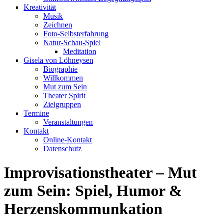
Kreativität
Musik
Zeichnen
Foto-Selbsterfahrung
Natur-Schau-Spiel
Meditation
Gisela von Löhneysen
Biographie
Willkommen
Mut zum Sein
Theater Spirit
Zielgruppen
Termine
Veranstaltungen
Kontakt
Online-Kontakt
Datenschutz
Improvisationstheater – Mut
zum Sein: Spiel, Humor &
Herzenskommunkation